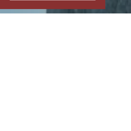
Übersicht
Mietwagenrundreisen
Wander
Graciosa – die Anmutige
Sie ist mit 8 auf 12 Kilometern die kleinste
Insel der zentralen Azoren. Hier läuft die Zeit
noch langsamer als anderswo, Hektik oder
gar Stress sind Fremdwörter. Leuchtend rot
machen die Kuppeln der Windmühlen, der
Wahrzeichen von Graciosa, schon von
weitem auf sich aufmerksam.
Land und Leute