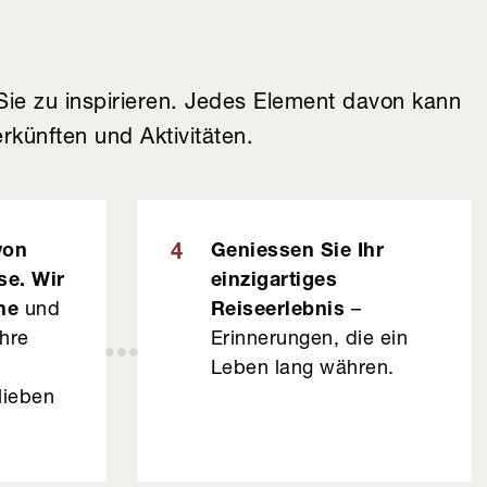
ie zu inspirieren. Jedes Element davon kann
künften und Aktivitäten.
von
Geniessen Sie Ihr
4
se. Wir
einzigartiges
ne
und
Reiseerlebnis
–
Ihre
Erinnerungen, die ein
n
Leben lang währen.
lieben