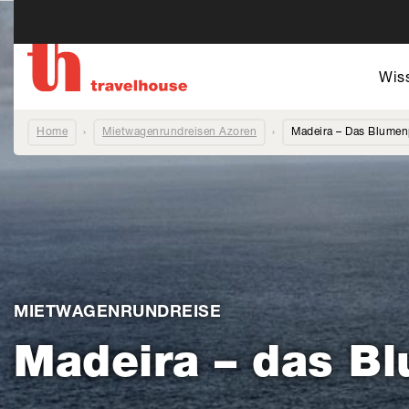
6 -
Wis
Home
Mietwagenrundreisen Azoren
Madeira – Das Blumenp
MIETWAGENRUNDREISE
Madeira – das Bl