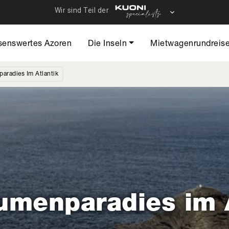
Direkt
zum
Inhalt
 Azoren - Hauptnavigation
senswertes Azoren
Die Inseln
Mietwagenrundreis
aradies Im Atlantik
umenparadies im 