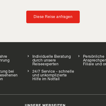
Diese Reise anfragen
ahre
Individuelle Beratung
Persönliche
hrung
durch unsere
Ansprechper
Reiseexperten
Filiale und o
zung bei
24/7 Service - schnelle
gesehenen
und unkomplizierte
en
Hilfe im Notfall
UNSERE WEBSEITEN