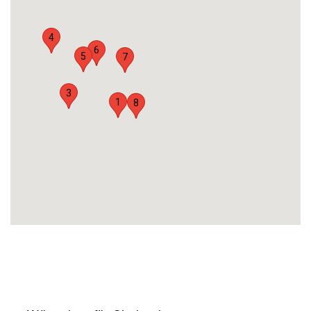
4
6
5
7
3
1
8
Botanischer Garten