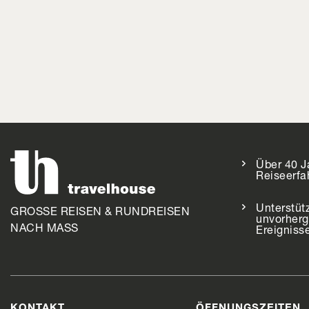
Über 40 J
Reiseerfa
Unterstüt
GROSSE REISEN & RUNDREISEN
unvorher
NACH MASS
Ereigniss
KONTAKT
ÖFFNUNGSZEITEN